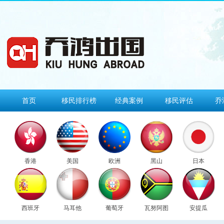
首页
移民排行榜
经典案例
移民评估
乔
香港
美国
欧洲
黑山
日本
西班牙
马耳他
葡萄牙
瓦努阿图
安提瓜