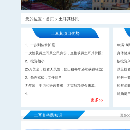
您的位置：
首页
>
土耳其移民
土耳其项目优势
1、一步到位拿护照
年满18
一次性获得土耳其公民身份，直接获得土耳其护照;
身体健康
2、投资额小
按投资
25万美金，投资无风险，如出租每年还能获得收益;
满足投资
3、条件宽松，文件简单
购买一
无年龄、学历和语言要求，无需解释资金来源;
购买多
4、
所购房产
更多>>
土耳其移民知识
更多>