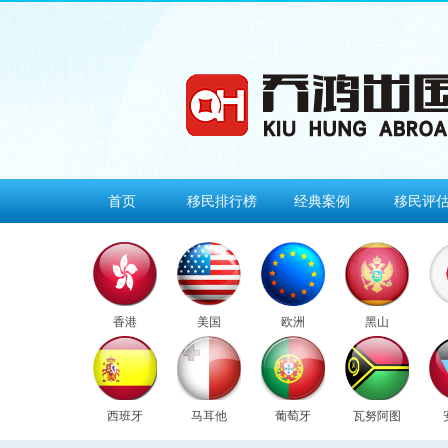
首页
移民排行榜
经典案例
移民评
香港
美国
欧洲
黑山
西班牙
马耳他
葡萄牙
瓦努阿图