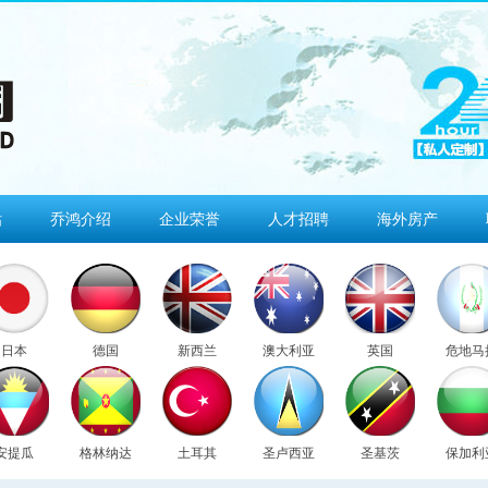
估
乔鸿介绍
企业荣誉
人才招聘
海外房产
日本
德国
新西兰
澳大利亚
英国
危地马
安提瓜
格林纳达
土耳其
圣卢西亚
圣基茨
保加利