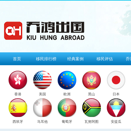
首页
移民排行榜
经典案例
移民评估
乔
香港
美国
欧洲
黑山
日本
西班牙
马耳他
葡萄牙
瓦努阿图
安提瓜