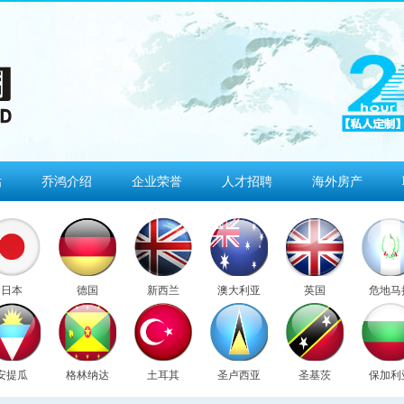
估
乔鸿介绍
企业荣誉
人才招聘
海外房产
日本
德国
新西兰
澳大利亚
英国
危地马
安提瓜
格林纳达
土耳其
圣卢西亚
圣基茨
保加利