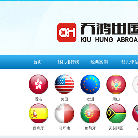
首页
移民排行榜
经典案例
移民评
香港
美国
欧洲
黑山
西班牙
马耳他
葡萄牙
瓦努阿图