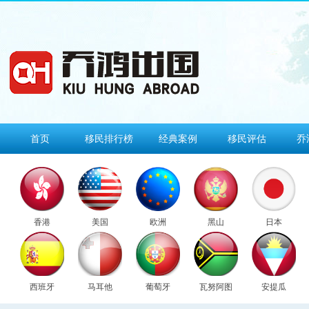
首页
移民排行榜
经典案例
移民评估
乔
香港
美国
欧洲
黑山
日本
西班牙
马耳他
葡萄牙
瓦努阿图
安提瓜