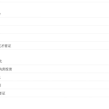
份
优才签证
此
购房投资
成
划
签证