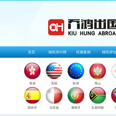
首页
移民排行榜
经典案例
移民评
香港
美国
欧洲
黑山
西班牙
马耳他
葡萄牙
瓦努阿图