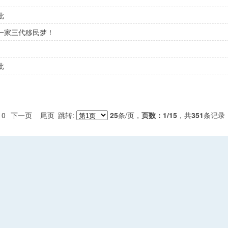
批
一家三代移民梦！
批
10
下一页
尾页
跳转:
25
条/页，
页数：1
/15
，共
351
条记录