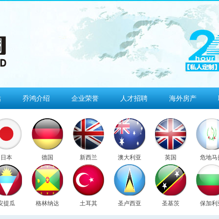
估
乔鸿介绍
企业荣誉
人才招聘
海外房产
日本
德国
新西兰
澳大利亚
英国
危地马
安提瓜
格林纳达
土耳其
圣卢西亚
圣基茨
保加利