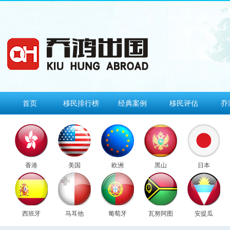
首页
移民排行榜
经典案例
移民评估
乔
香港
美国
欧洲
黑山
日本
西班牙
马耳他
葡萄牙
瓦努阿图
安提瓜