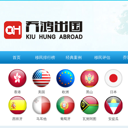
首页
移民排行榜
经典案例
移民评估
乔
香港
美国
欧洲
黑山
日本
西班牙
马耳他
葡萄牙
瓦努阿图
安提瓜