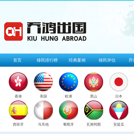
首页
移民排行榜
经典案例
移民评估
乔
香港
美国
欧洲
黑山
日本
西班牙
马耳他
葡萄牙
瓦努阿图
安提瓜